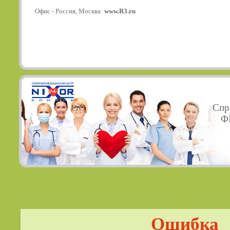
Офис - Россия, Москва:
www.R3.ru
Спр
ФГ
Ошибка